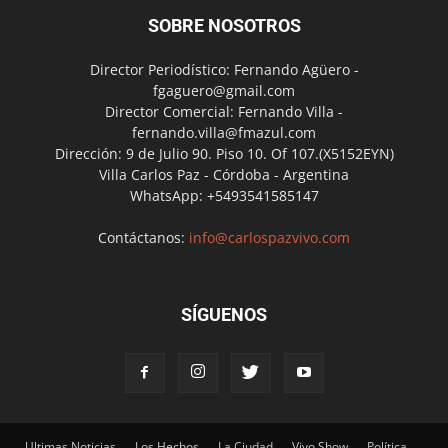
SOBRE NOSOTROS
Director Periodístico: Fernando Agüero -
fgaguero@gmail.com
Director Comercial: Fernando Villa -
fernando.villa@fmazul.com
Dirección: 9 de Julio 90. Piso 10. Of 107.(X5152EYN)
Villa Carlos Paz - Córdoba - Argentina
WhatsApp: +5493541585147
Contáctanos:
info@carlospazvivo.com
SÍGUENOS
Ultimas Noticias
Los Hechos
La Ciudad
Vivo Show
Política