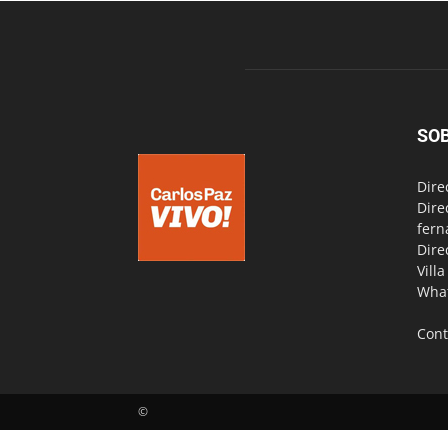
SO
Dire
Dire
fern
Dire
Vill
Wha
Cont
©