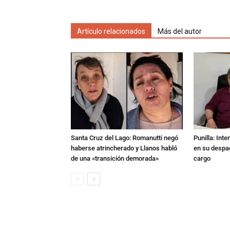
Artículo relacionados
Más del autor
Santa Cruz del Lago: Romanutti negó
Punilla: Int
haberse atrincherado y Llanos habló
en su despac
de una «transición demorada»
cargo