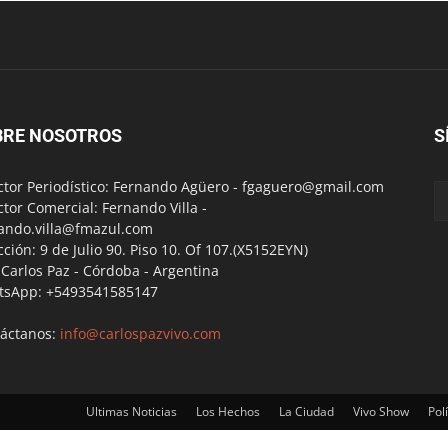
BRE NOSOTROS
S
ctor Periodístico: Fernando Agüero -
fgaguero@gmail.com
ctor Comercial: Fernando Villa -
ando.villa@fmazul.com
cción: 9 de Julio 90. Piso 10. Of 107.(X5152EYN)
a Carlos Paz - Córdoba - Argentina
tsApp: +5493541585147
áctanos:
info@carlospazvivo.com
Ultimas Noticias
Los Hechos
La Ciudad
Vivo Show
Polí