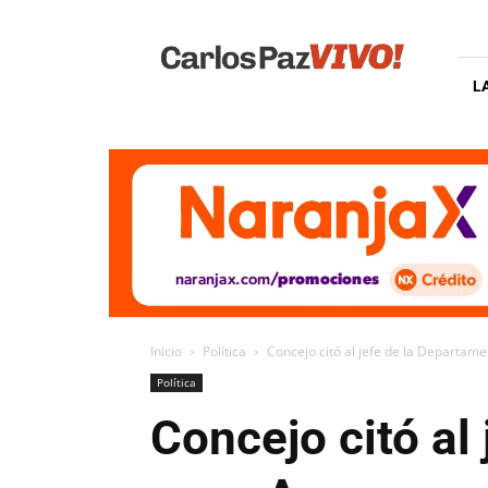
Carlos
Paz
Vivo
L
Inicio
Política
Concejo citó al jefe de la Departame
Política
Concejo citó al