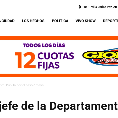
C
10
Villa Carlos Paz, AR
A CIUDAD
LOS HECHOS
POLÍTICA
VIVO SHOW
DEPORTE
ntal Punilla por el caso Amaya
 jefe de la Departamenta