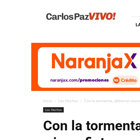
Carlos
Paz
Vivo
L
Inicio
Los Hechos
Con la tormenta, debieron socor
Los Hechos
Con la tormenta