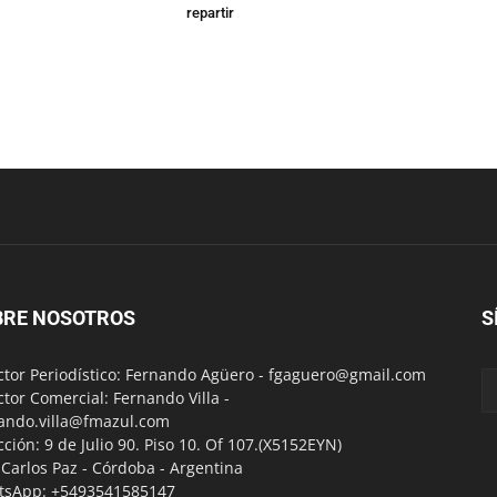
repartir
BRE NOSOTROS
S
ctor Periodístico: Fernando Agüero -
fgaguero@gmail.com
ctor Comercial: Fernando Villa -
ando.villa@fmazul.com
cción: 9 de Julio 90. Piso 10. Of 107.(X5152EYN)
a Carlos Paz - Córdoba - Argentina
tsApp: +5493541585147