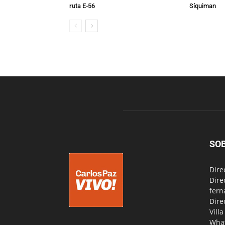
ruta E-56
Síquiman
SO
Dire
Dire
fern
Dire
Vill
Wha