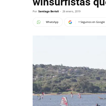
winsurfistas q
Por
Santiago Berioli
-
26 enero, 2019
WhatsApp
+ Seguinos en Google