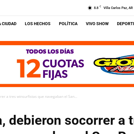
C
8.8
Villa Carlos Paz, AR
A CIUDAD
LOS HECHOS
POLÍTICA
VIVO SHOW
DEPORTE
rer a tres winsurfistas que navegaban el San...
, debieron socorrer a 