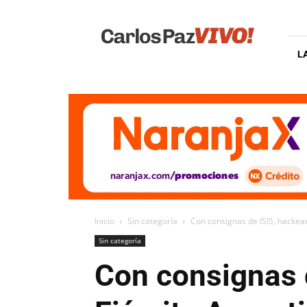
Carlos
Paz
Vivo
L
Inicio
Sin categoría
Con consignas de ISIS, hackear
Sin categoría
Con consignas d