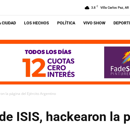
C
3.8
Villa Carlos Paz, AR
A CIUDAD
LOS HECHOS
POLÍTICA
VIVO SHOW
DEPORTE
on la página del Ejército Argentino
e ISIS, hackearon la p