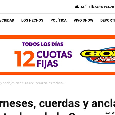
C
3.8
Villa Carlos Paz, AR
A CIUDAD
LOS HECHOS
POLÍTICA
VIVO SHOW
DEPORTE
 anclajes en altura recuperaron los techos...
neses, cuerdas y ancla