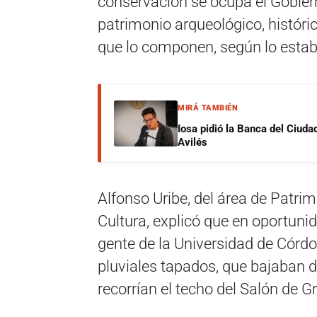
conservación se ocupa el Gobier
patrimonio arqueológico, histórico
que lo componen, según lo establ
MIRÁ TAMBIÉN
Iosa pidió la Banca del Ciuda
Avilés
Alfonso Uribe, del área de Patri
Cultura, explicó que en oportuni
gente de la Universidad de Córdo
pluviales tapados, que bajaban d
recorrían el techo del Salón de G