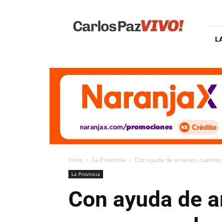
Carlos
Paz
Vivo
L
Inicio
La Provincia
Con ayuda de arneses, cuerdas y
La Provincia
Con ayuda de ar