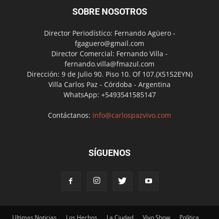
SOBRE NOSOTROS
Director Periodístico: Fernando Agüero -
fgaguero@gmail.com
Director Comercial: Fernando Villa -
fernando.villa@fmazul.com
Dirección: 9 de Julio 90. Piso 10. Of 107.(X5152EYN)
Villa Carlos Paz - Córdoba - Argentina
WhatsApp: +5493541585147
Contáctanos:
info@carlospazvivo.com
SÍGUENOS
Ultimas Noticias
Los Hechos
La Ciudad
Vivo Show
Política