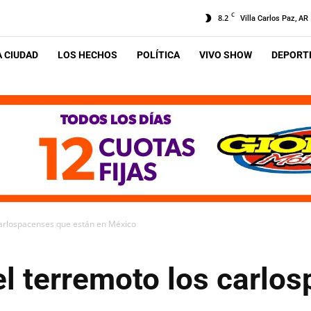
C
8.2
Villa Carlos Paz, AR
A CIUDAD
LOS HECHOS
POLÍTICA
VIVO SHOW
DEPORTE
carlospacenses que están en México
el terremoto los carlo