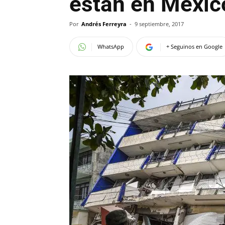
están en Méxic
Por
Andrés Ferreyra
-
9 septiembre, 2017
WhatsApp
+ Seguinos en Google