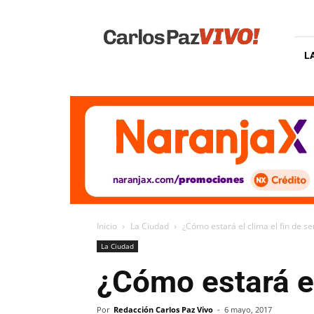
Carlos
Paz
Vivo
L
Inicio
La Ciudad
¿Cómo estará el clima el fin de 
La Ciudad
¿Cómo estará el
Por
Redacción Carlos Paz Vivo
-
6 mayo, 2017