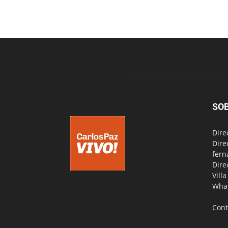
SO
Dire
Dire
fern
Dire
Vill
Wha
Cont