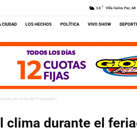
C
3.8
Villa Carlos Paz, AR
A CIUDAD
LOS HECHOS
POLÍTICA
VIVO SHOW
DEPORTE
feriado por el Día del Trabajador?
 clima durante el feria