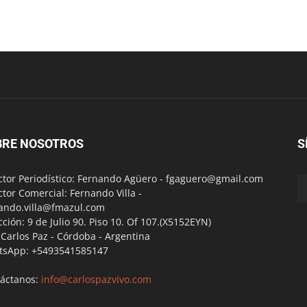
BRE NOSOTROS
S
ctor Periodístico: Fernando Agüero -
fgaguero@gmail.com
ctor Comercial: Fernando Villa -
ando.villa@fmazul.com
cción: 9 de Julio 90. Piso 10. Of 107.(X5152EYN)
a Carlos Paz - Córdoba - Argentina
tsApp: +5493541585147
áctanos:
info@carlospazvivo.com