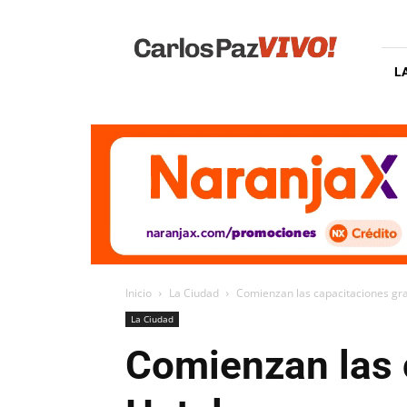
Carlos
Paz
Vivo
L
Inicio
La Ciudad
Comienzan las capacitaciones gra
La Ciudad
Comienzan las c