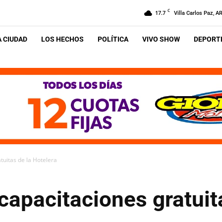
C
17.7
Villa Carlos Paz, A
A CIUDAD
LOS HECHOS
POLÍTICA
VIVO SHOW
DEPORTE
tuitas de la Hotelera
apacitaciones gratuit