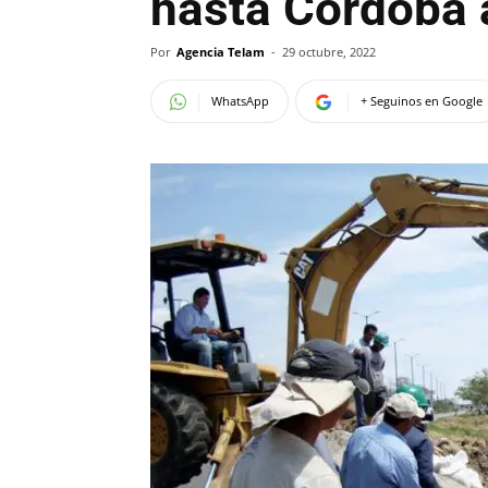
hasta Córdoba 
Por
Agencia Telam
-
29 octubre, 2022
WhatsApp
+ Seguinos en Google