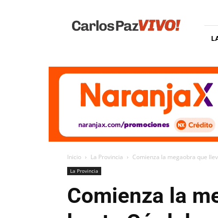
Carlos
Paz
Vivo
L
Inicio
La Provincia
Comienza la megaobra que lleva
La Provincia
Comienza la me