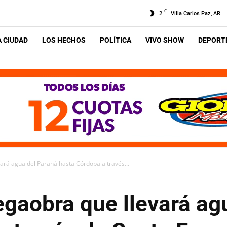
C
2
Villa Carlos Paz, AR
A CIUDAD
LOS HECHOS
POLÍTICA
VIVO SHOW
DEPORTE
rá agua del Paraná hasta Córdoba a través...
gaobra que llevará ag