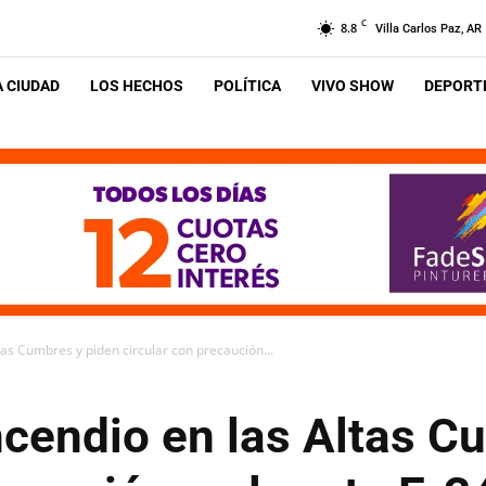
C
8.8
Villa Carlos Paz, AR
A CIUDAD
LOS HECHOS
POLÍTICA
VIVO SHOW
DEPORTE
as Cumbres y piden circular con precaución...
cendio en las Altas C