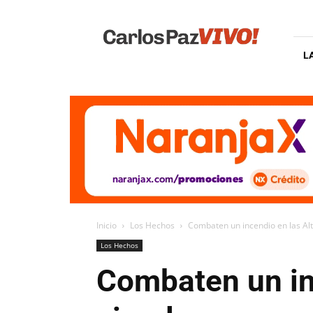
Carlos
Paz
Vivo
L
Inicio
Los Hechos
Combaten un incendio en las Alt
Los Hechos
Combaten un in