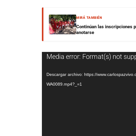
MIRÁ TAMBIÉN
Continúan las inscripciones 
anotarse
Reproductor
Media error: Format(s) not sup
de
vídeo
Descargar archivo: https://www.carlospazviv
WA0089.mp4?_=1