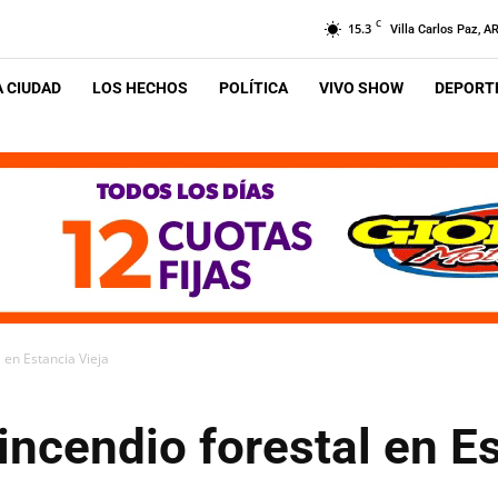
C
15.3
Villa Carlos Paz, A
A CIUDAD
LOS HECHOS
POLÍTICA
VIVO SHOW
DEPORTE
 en Estancia Vieja
incendio forestal en Es