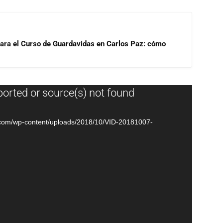
para el Curso de Guardavidas en Carlos Paz: cómo
ported or source(s) not found
o.com/wp-content/uploads/2018/10/VID-20181007-