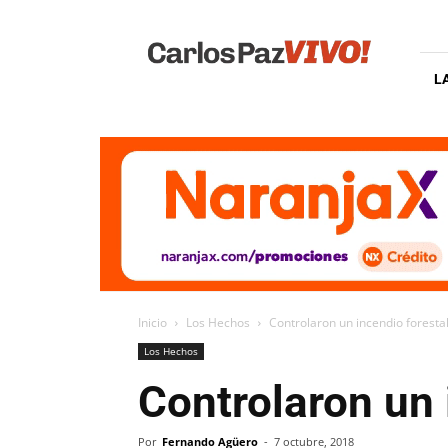
Carlos
Paz
Vivo
L
Inicio
Los Hechos
Controlaron un incendio forestal
Los Hechos
Controlaron un 
Por
Fernando Agüero
-
7 octubre, 2018