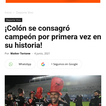
Inicio
Deporte Vivo
Deporte Vivo
¡Colón se consagró
campeón por primera vez en
su historia!
Por
Walter Tortone
-
4 junio, 2021
WhatsApp
+ Seguinos en Google