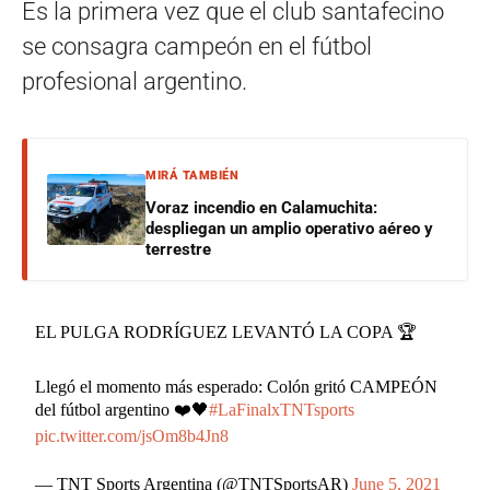
Es la primera vez que el club santafecino
se consagra campeón en el fútbol
profesional argentino.
MIRÁ TAMBIÉN
Voraz incendio en Calamuchita:
despliegan un amplio operativo aéreo y
terrestre
EL PULGA RODRÍGUEZ LEVANTÓ LA COPA 🏆
Llegó el momento más esperado: Colón gritó CAMPEÓN
del fútbol argentino ❤️🖤
#LaFinalxTNTsports
pic.twitter.com/jsOm8b4Jn8
— TNT Sports Argentina (@TNTSportsAR)
June 5, 2021