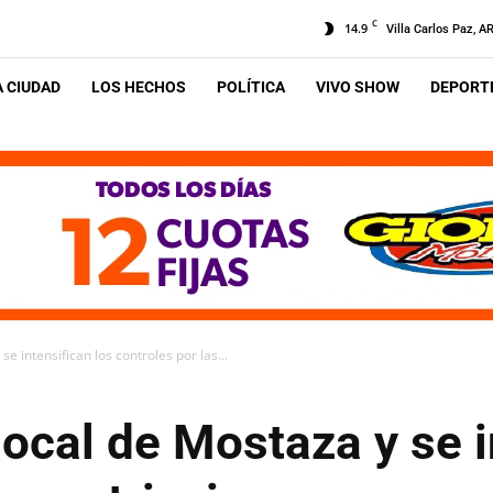
C
14.9
Villa Carlos Paz, A
A CIUDAD
LOS HECHOS
POLÍTICA
VIVO SHOW
DEPORTE
e intensifican los controles por las...
local de Mostaza y se i