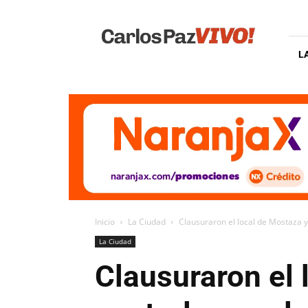
Carlos
Paz
Vivo
L
Inicio
La Ciudad
Clausuraron el local de Mostaza y s
La Ciudad
Clausuraron el 