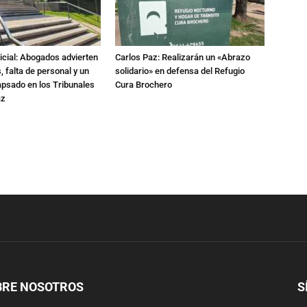
dicial: Abogados advierten
Carlos Paz: Realizarán un «Abrazo
 falta de personal y un
solidario» en defensa del Refugio
apsado en los Tribunales
Cura Brochero
az
BRE NOSOTROS
S