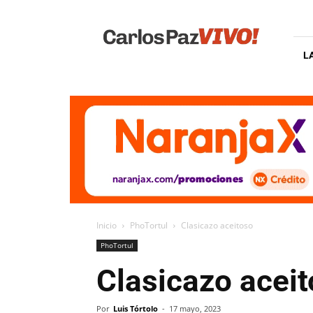
Carlos
Paz
Vivo
L
Inicio
PhoTortul
Clasicazo aceitoso
PhoTortul
Clasicazo acei
Por
Luis Tórtolo
-
17 mayo, 2023