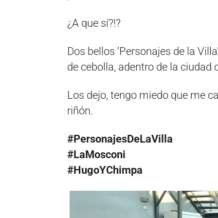
¿A que sí?!?
Dos bellos ‘Personajes de la Vil
de cebolla, adentro de la ciudad
Los dejo, tengo miedo que me ca
riñón.
#PersonajesDeLaVilla
#LaMosconi
#HugoYChimpa