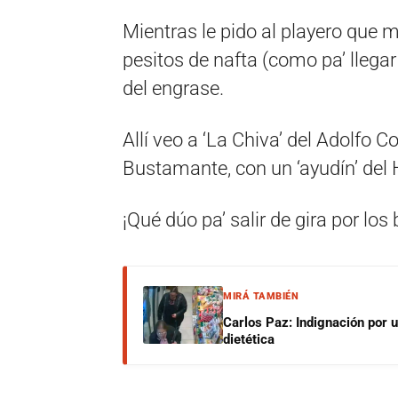
Mientras le pido al playero que m
pesitos de nafta (como pa’ llega
del engrase.
Allí veo a ‘La Chiva’ del Adolfo C
Bustamante, con un ‘ayudín’ del 
¡Qué dúo pa’ salir de gira por los b
MIRÁ TAMBIÉN
Carlos Paz: Indignación por 
dietética