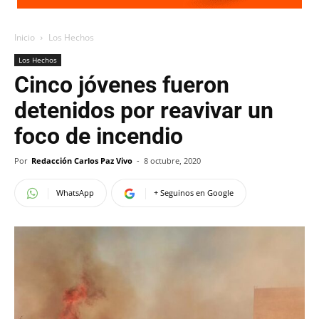
Inicio
Los Hechos
Los Hechos
Cinco jóvenes fueron
detenidos por reavivar un
foco de incendio
Por
Redacción Carlos Paz Vivo
-
8 octubre, 2020
WhatsApp
+ Seguinos en Google