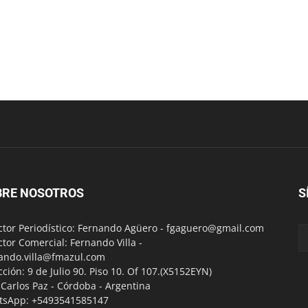
BRE NOSOTROS
S
ctor Periodístico: Fernando Agüero -
fgaguero@gmail.com
ctor Comercial: Fernando Villa -
ando.villa@fmazul.com
cción: 9 de Julio 90. Piso 10. Of 107.(X5152EYN)
a Carlos Paz - Córdoba - Argentina
tsApp: +5493541585147