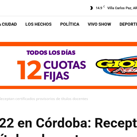
C
14.9
Villa Carlos Paz, A
A CIUDAD
LOS HECHOS
POLÍTICA
VIVO SHOW
DEPORTE
Receptan certificados provisorios de títulos docentes
022 en Córdoba: Recept