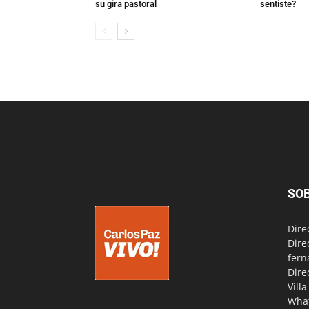
su gira pastoral
sentiste?
SO
Dire
Dire
fern
Dire
Vill
Wha