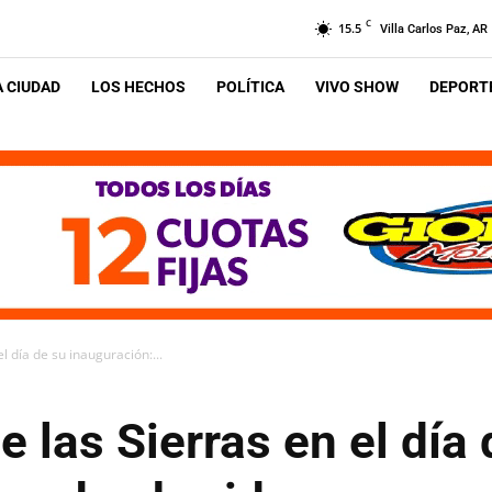
C
15.5
Villa Carlos Paz, AR
A CIUDAD
LOS HECHOS
POLÍTICA
VIVO SHOW
DEPORTE
l día de su inauguración:...
e las Sierras en el día 