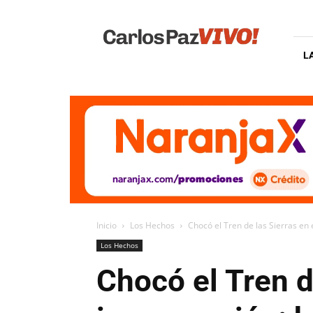
Carlos
Paz
Vivo
L
Inicio
Los Hechos
Chocó el Tren de las Sierras en e
Los Hechos
Chocó el Tren d