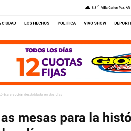
C
3.8
Villa Carlos Paz, AR
A CIUDAD
LOS HECHOS
POLÍTICA
VIVO SHOW
DEPORTE
stórica elección desdoblada en dos días
 las mesas para la hist