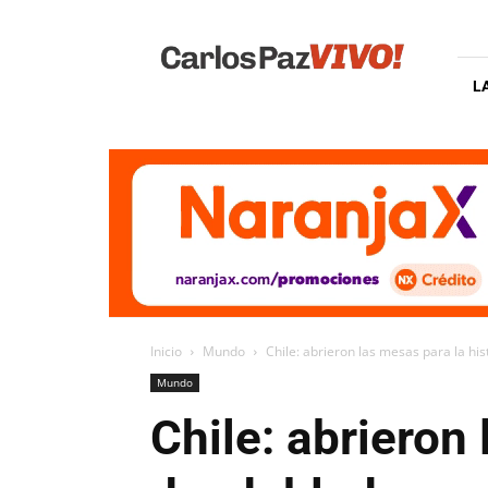
Carlos
Paz
Vivo
L
Inicio
Mundo
Chile: abrieron las mesas para la hi
Mundo
Chile: abrieron