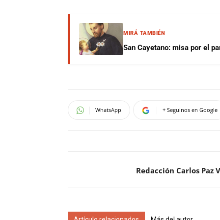
MIRÁ TAMBIÉN
San Cayetano: misa por el pan
WhatsApp
+ Seguinos en Google
Redacción Carlos Paz 
Artículo relacionados
Más del autor