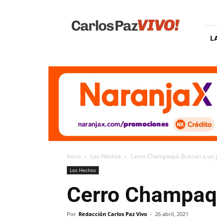
Carlos
Paz
Vivo
L
Inicio
Los Hechos
Cerro Champaquí: Buscan a un j
Los Hechos
Cerro Champaqu
Por
Redacción Carlos Paz Vivo
-
26 abril, 2021