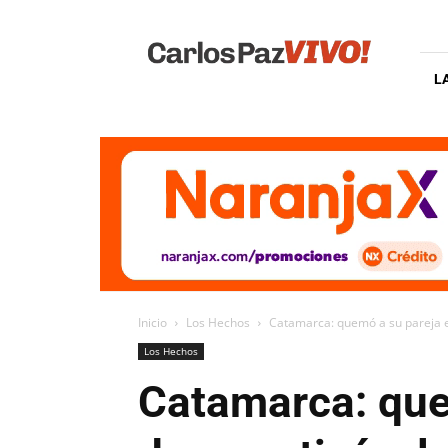
Carlos
Paz
Vivo
L
Inicio
Los Hechos
Catamarca: quemó a su pareja em
Los Hechos
Catamarca: que