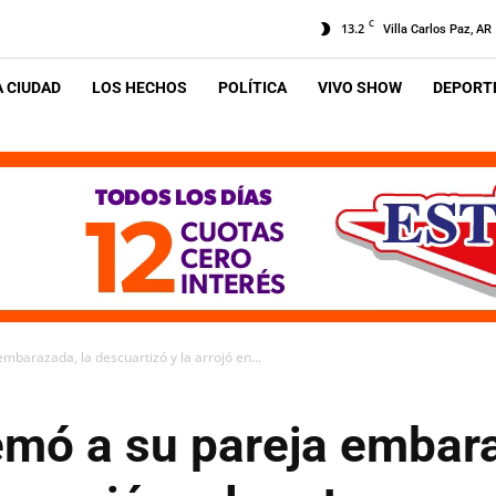
C
13.2
Villa Carlos Paz, AR
A CIUDAD
LOS HECHOS
POLÍTICA
VIVO SHOW
DEPORTE
barazada, la descuartizó y la arrojó en...
mó a su pareja embara