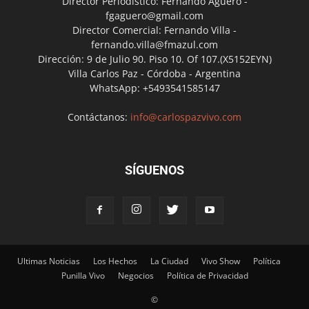
Director Periodístico: Fernando Agüero -
fgaguero@gmail.com
Director Comercial: Fernando Villa -
fernando.villa@fmazul.com
Dirección: 9 de Julio 90. Piso 10. Of 107.(X5152EYN)
Villa Carlos Paz - Córdoba - Argentina
WhatsApp: +5493541585147
Contáctanos:
info@carlospazvivo.com
SÍGUENOS
Ultimas Noticias
Los Hechos
La Ciudad
Vivo Show
Política
Punilla Vivo
Negocios
Política de Privacidad
©