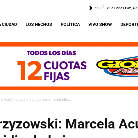
C
11.6
Villa Carlos Paz, AR
A CIUDAD
LOS HECHOS
POLÍTICA
VIVO SHOW
DEPORTE
a Acuña acusó a su hijo por el femicidio...
trzyzowski: Marcela Ac