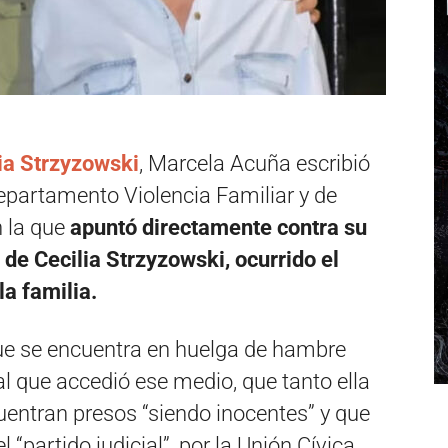
ia Strzyzowski
, Marcela Acuña escribió
epartamento Violencia Familiar y de
n la que
apuntó directamente contra su
 de Cecilia Strzyzowski, ocurrido el
la familia.
ue se encuentra en huelga de hambre
al que accedió ese medio, que tanto ella
ntran presos “siendo inocentes” y que
“partido judicial”, por la Unión Cívica