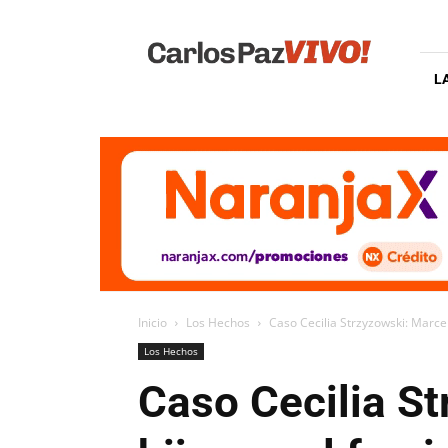
Carlos
Paz
Vivo
L
Inicio
Los Hechos
Caso Cecilia Strzyzowski: Marcel
Los Hechos
Caso Cecilia S