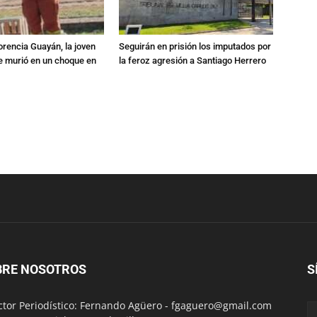
orencia Guayán, la joven
Seguirán en prisión los imputados por
 murió en un choque en
la feroz agresión a Santiago Herrero
BRE NOSOTROS
S
ctor Periodístico: Fernando Agüero -
fgaguero@gmail.com