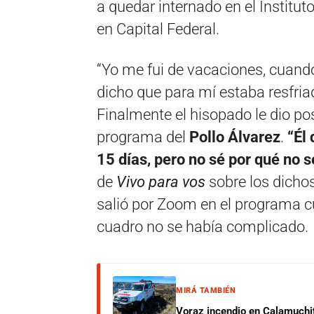
a quedar internado en el Institut
en Capital Federal.
“Yo me fui de vacaciones, cuando 
dicho que para mí estaba resfri
Finalmente el hisopado le dio po
programa del
Pollo Álvarez
.
“Él
15 días, pero no sé por qué no 
de
Vivo para vos
sobre los dicho
salió por Zoom en el programa c
cuadro no se había complicado.
MIRÁ TAMBIÉN
Voraz incendio en Calamuchit