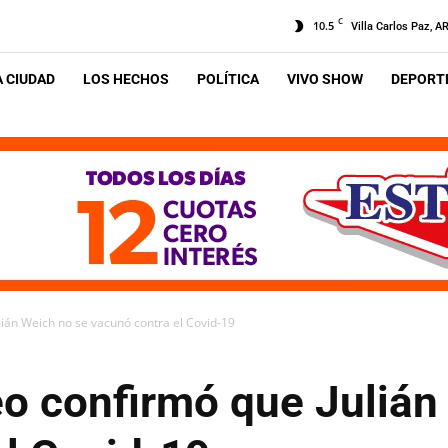
C
10.5
Villa Carlos Paz, A
A CIUDAD
LOS HECHOS
POLÍTICA
VIVO SHOW
DEPORTE
lián Weich no se vacunó contra el Covid-19
eo confirmó que Julián