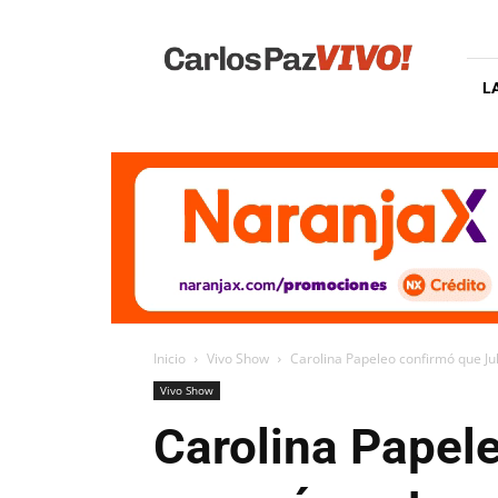
Carlos
Paz
Vivo
L
Inicio
Vivo Show
Carolina Papeleo confirmó que Ju
Vivo Show
Carolina Papel