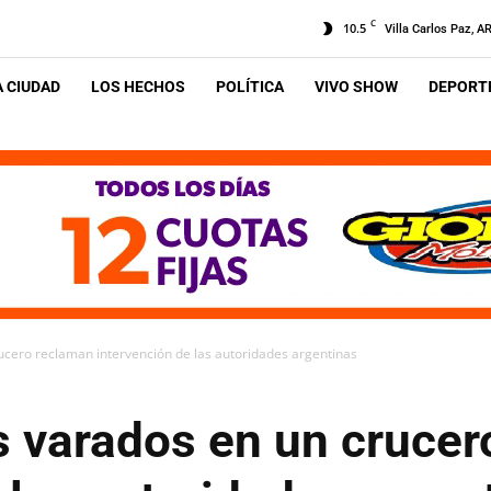
C
10.5
Villa Carlos Paz, A
A CIUDAD
LOS HECHOS
POLÍTICA
VIVO SHOW
DEPORTE
cero reclaman intervención de las autoridades argentinas
 varados en un crucer