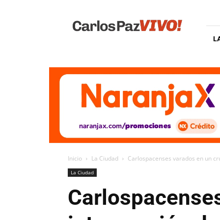
Carlos
Paz
Vivo
L
Inicio
La Ciudad
Carlospacenses varados en un cru
La Ciudad
Carlospacenses