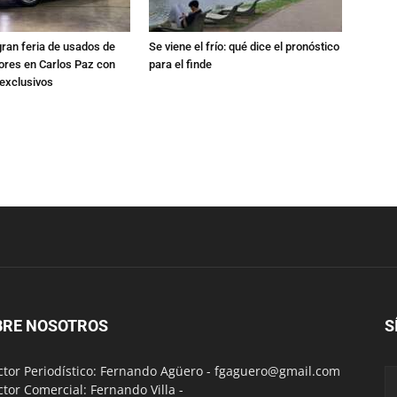
gran feria de usados de
Se viene el frío: qué dice el pronóstico
res en Carlos Paz con
para el finde
exclusivos
BRE NOSOTROS
S
ctor Periodístico: Fernando Agüero -
fgaguero@gmail.com
ctor Comercial: Fernando Villa -