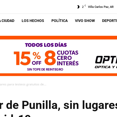
C
2
Villa Carlos Paz, AR
A CIUDAD
LOS HECHOS
POLÍTICA
VIVO SHOW
DEPORTE
gares para testeos gratuitos de...
r de Punilla, sin lugar