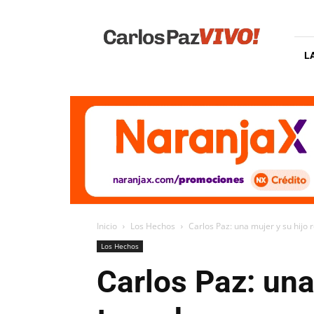
Carlos
Paz
Vivo
L
Inicio
Los Hechos
Carlos Paz: una mujer y su hijo r
Los Hechos
Carlos Paz: una