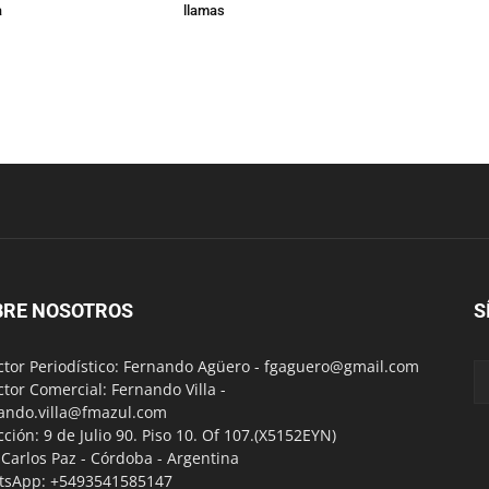
a
llamas
BRE NOSOTROS
S
ctor Periodístico: Fernando Agüero -
fgaguero@gmail.com
ctor Comercial: Fernando Villa -
ando.villa@fmazul.com
cción: 9 de Julio 90. Piso 10. Of 107.(X5152EYN)
a Carlos Paz - Córdoba - Argentina
tsApp: +5493541585147