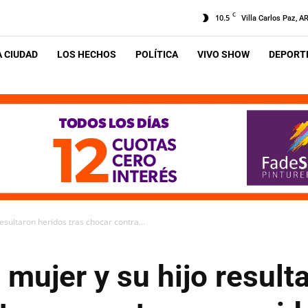
C
10.5
Villa Carlos Paz, A
A CIUDAD
LOS HECHOS
POLÍTICA
VIVO SHOW
DEPORTE
esultaron heridos tras chocar contra...
 mujer y su hijo result