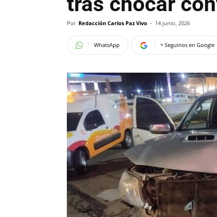
tras chocar con
Por
Redacción Carlos Paz Vivo
-
14 junio, 2026
WhatsApp
+ Seguinos en Google