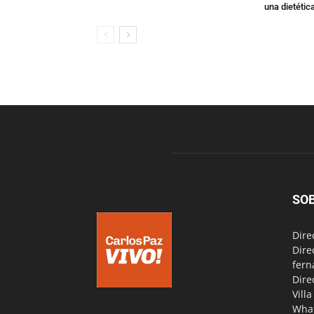
una dietétic
SO
Dire
Dire
fern
Dire
Vill
Wha