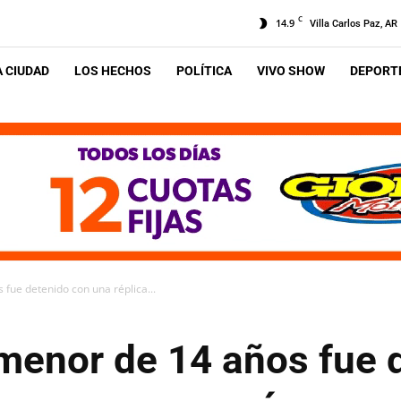
C
14.9
Villa Carlos Paz, AR
A CIUDAD
LOS HECHOS
POLÍTICA
VIVO SHOW
DEPORTE
 fue detenido con una réplica...
 menor de 14 años fue 