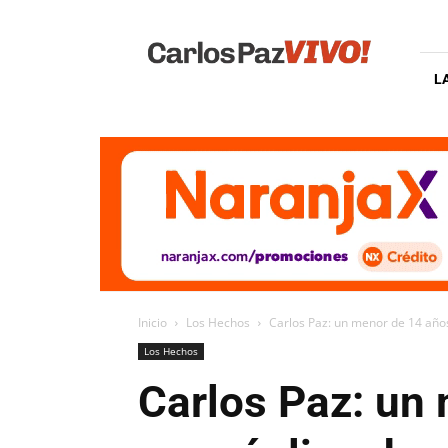
Carlos
Paz
Vivo
L
Inicio
Los Hechos
Carlos Paz: un menor de 14 años
Los Hechos
Carlos Paz: un