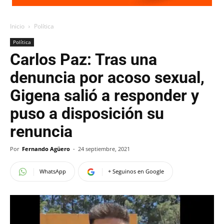
Inicio
Política
Política
Carlos Paz: Tras una
denuncia por acoso sexual,
Gigena salió a responder y
puso a disposición su
renuncia
Por
Fernando Agüero
-
24 septiembre, 2021
WhatsApp
+ Seguinos en Google