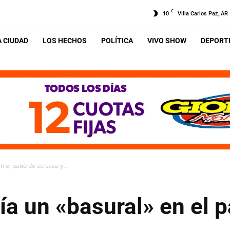
C
10
Villa Carlos Paz, AR
A CIUDAD
LOS HECHOS
POLÍTICA
VIVO SHOW
DEPORTE
 el patio de su casa y...
ía un «basural» en el p