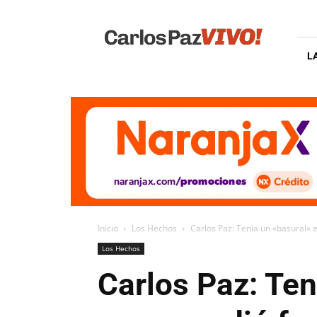
Carlos
Paz
Vivo
L
Inicio
Los Hechos
Carlos Paz: Tenía un «basural» en
Los Hechos
Carlos Paz: Ten