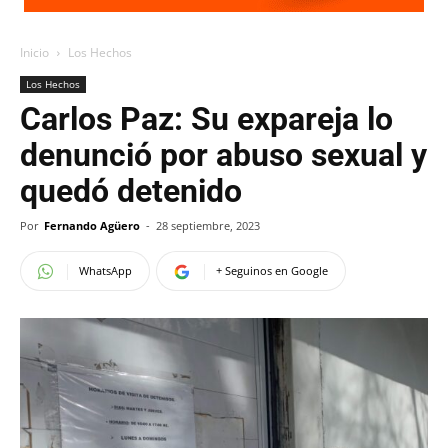
Inicio
Los Hechos
Los Hechos
Carlos Paz: Su expareja lo
denunció por abuso sexual y
quedó detenido
Por
Fernando Agüero
-
28 septiembre, 2023
WhatsApp
+ Seguinos en Google