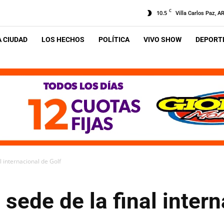
C
10.5
Villa Carlos Paz, A
A CIUDAD
LOS HECHOS
POLÍTICA
VIVO SHOW
DEPORTE
l internacional de Golf
 sede de la final inter