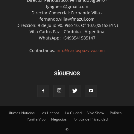
Director Periodístico: Fernando Agüero -
fgaguero@gmail.com
Director Comercial: Fernando Villa -
fernando.villa@fmazul.com
Dirección: 9 de Julio 90. Piso 10. Of 107.(X5152EYN)
Villa Carlos Paz - Córdoba - Argentina
WhatsApp: +5493541585147
Contáctanos:
info@carlospazvivo.com
SÍGUENOS
Ultimas Noticias
Los Hechos
La Ciudad
Vivo Show
Política
Punilla Vivo
Negocios
Política de Privacidad
©