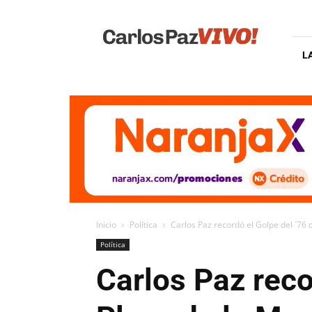
Carlos
Paz
Vivo
L
Inicio
Política
Carlos Paz recordó el Golpe del ´76 c
Política
Carlos Paz reco