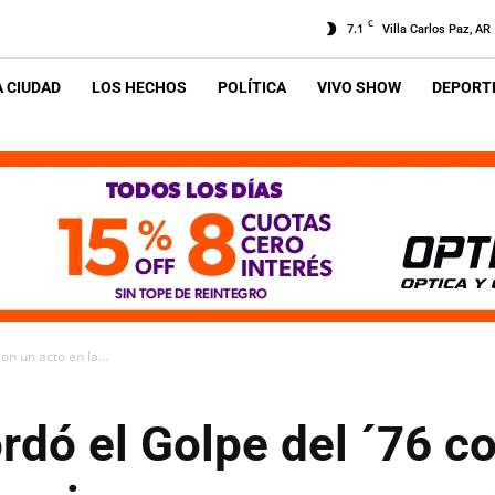
C
7.1
Villa Carlos Paz, AR
A CIUDAD
LOS HECHOS
POLÍTICA
VIVO SHOW
DEPORTE
on un acto en la...
rdó el Golpe del ´76 co