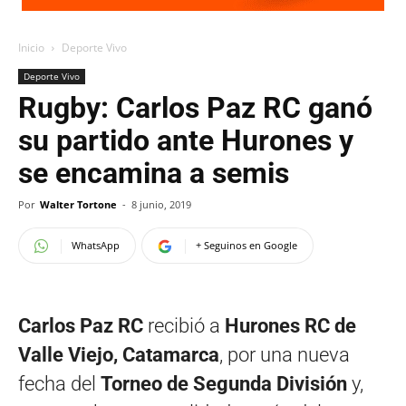
Inicio
Deporte Vivo
Deporte Vivo
Rugby: Carlos Paz RC ganó
su partido ante Hurones y
se encamina a semis
Por
Walter Tortone
-
8 junio, 2019
WhatsApp
+ Seguinos en Google
Carlos Paz RC
recibió a
Hurones RC de
Valle Viejo, Catamarca
, por una nueva
fecha del
Torneo de Segunda División
y,