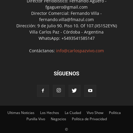
Director Periodístico: Fernando Agüero -
fgaguero@gmail.com
Director Comercial: Fernando Villa -
fernando.villa@fmazul.com
Dirección: 9 de Julio 90. Piso 10. Of 107.(X5152EYN)
Villa Carlos Paz - Córdoba - Argentina
WhatsApp: +5493541585147
Contáctanos:
info@carlospazvivo.com
SÍGUENOS
Ultimas Noticias
Los Hechos
La Ciudad
Vivo Show
Política
Punilla Vivo
Negocios
Política de Privacidad
©