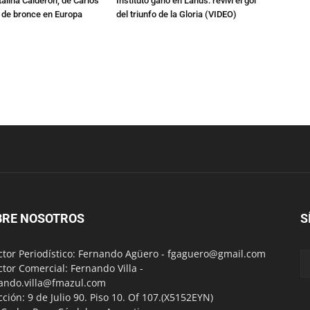
talina Calderón, de Carlos
Instituto ganó en Lanús: reviví el gol
a de bronce en Europa
del triunfo de la Gloria (VIDEO)
BRE NOSOTROS
S
ctor Periodístico: Fernando Agüero -
fgaguero@gmail.com
ctor Comercial: Fernando Villa -
ando.villa@fmazul.com
cción: 9 de Julio 90. Piso 10. Of 107.(X5152EYN)