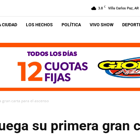
C
3.8
Villa Carlos Paz, AR
A CIUDAD
LOS HECHOS
POLÍTICA
VIVO SHOW
DEPORTE
a gran carta para el ascenso
uega su primera gran c