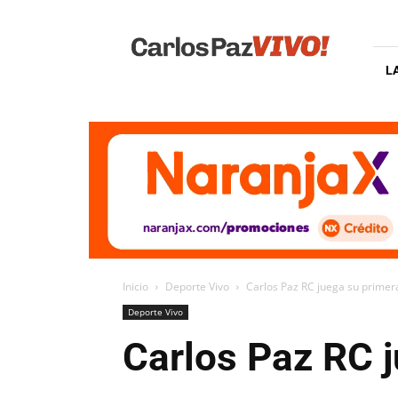
Carlos
Paz
Vivo
L
Inicio
Deporte Vivo
Carlos Paz RC juega su primer
Deporte Vivo
Carlos Paz RC j