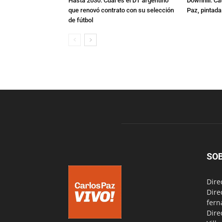
Hasta 2030: Cuál es el DT argentino
Downhill: Ca
que renovó contrato con su selección
Paz, pintad
de fútbol
SO
Dire
Dire
fern
Dire