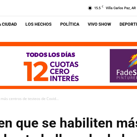
C
15.5
Villa Carlos Paz, AR
A CIUDAD
LOS HECHOS
POLÍTICA
VIVO SHOW
DEPORTE
 más centros de testeos de Covid...
en que se habiliten má