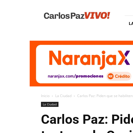
Carlos
Paz
Vivo
L
Inicio
La Ciudad
Carlos Paz: Piden que se habiliten
La Ciudad
Carlos Paz: Pid