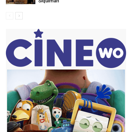
Síquiman