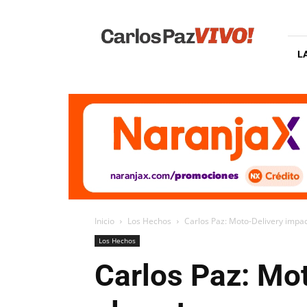
Carlos
Paz
Vivo
L
Inicio
Los Hechos
Carlos Paz: Moto-Delivery impac
Los Hechos
Carlos Paz: Mot