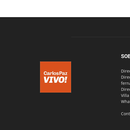
SO
Dire
Dire
fern
Dire
Vill
Wha
Cont