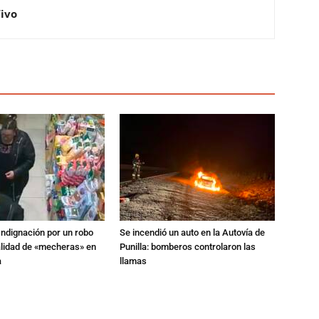
Vivo
Indignación por un robo
Se incendió un auto en la Autovía de
alidad de «mecheras» en
Punilla: bomberos controlaron las
a
llamas