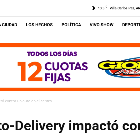
C
10.5
Villa Carlos Paz, A
A CIUDAD
LOS HECHOS
POLÍTICA
VIVO SHOW
DEPORTE
tó contra un auto en el centro
o-Delivery impactó co