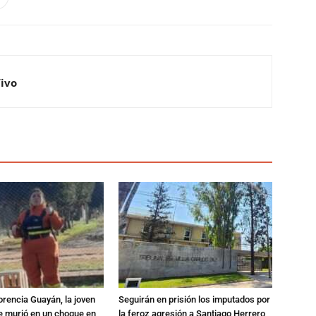
Vivo
orencia Guayán, la joven
Seguirán en prisión los imputados por
 murió en un choque en
la feroz agresión a Santiago Herrero