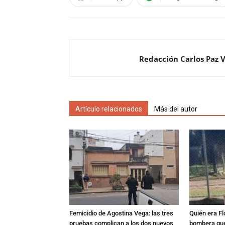
Redacción Carlos Paz 
Artículo relacionados
Más del autor
Femicidio de Agostina Vega: las tres
Quién era Fl
pruebas complican a los dos nuevos
bombera que