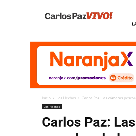
Carlos
Paz
Vivo
L
Inicio
Los Hechos
Carlos Paz: Las cámaras pescar
Los Hechos
Carlos Paz: La