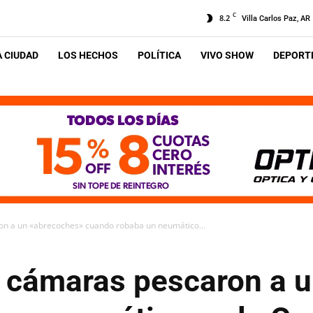
C
8.2
Villa Carlos Paz, AR
A CIUDAD
LOS HECHOS
POLÍTICA
VIVO SHOW
DEPORTE
on a un «abrecoches» cuando robaba un neumático...
s cámaras pescaron a 