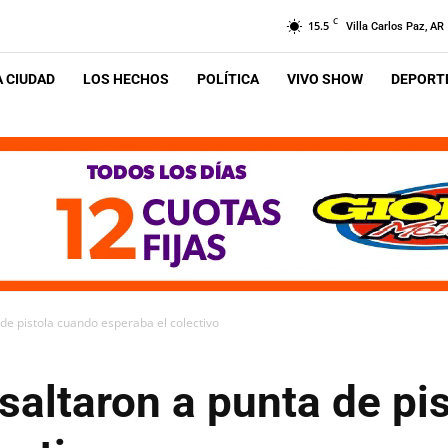
C
15.5
Villa Carlos Paz, AR
A CIUDAD
LOS HECHOS
POLÍTICA
VIVO SHOW
DEPORTE
 de pistola cuando esperaba el colectivo
asaltaron a punta de pi