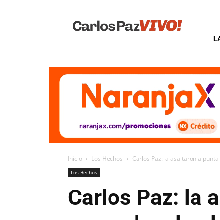
Carlos
Paz
Vivo
L
Inicio
Los Hechos
Carlos Paz: la asaltaron a punta
Los Hechos
Carlos Paz: la 