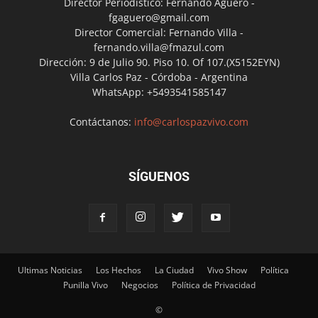
Director Periodístico: Fernando Agüero -
fgaguero@gmail.com
Director Comercial: Fernando Villa -
fernando.villa@fmazul.com
Dirección: 9 de Julio 90. Piso 10. Of 107.(X5152EYN)
Villa Carlos Paz - Córdoba - Argentina
WhatsApp: +5493541585147
Contáctanos:
info@carlospazvivo.com
SÍGUENOS
Ultimas Noticias
Los Hechos
La Ciudad
Vivo Show
Política
Punilla Vivo
Negocios
Política de Privacidad
©