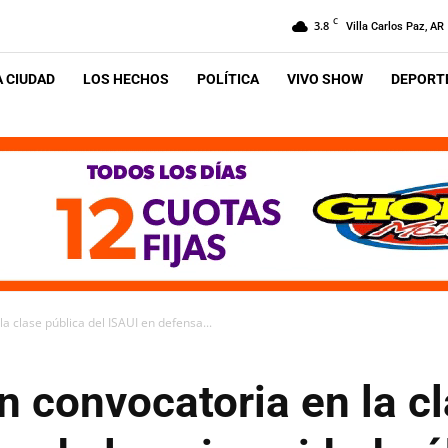
C
3.8
Villa Carlos Paz, AR
A CIUDAD
LOS HECHOS
POLÍTICA
VIVO SHOW
DEPORTE
a clase pública del ISAUI en defensa...
n convocatoria en la cl