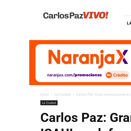
Carlos
Paz
Vivo
L
Inicio
La Ciudad
Carlos Paz: Gran convocatoria en l
La Ciudad
Carlos Paz: Gra