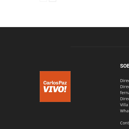
SO
Dire
Dire
fern
Dire
Vill
Wha
Cont