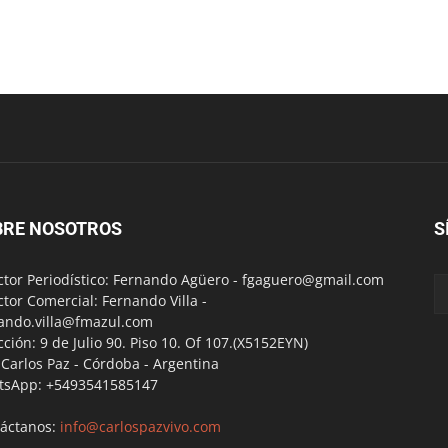
BRE NOSOTROS
S
ctor Periodístico: Fernando Agüero -
fgaguero@gmail.com
ctor Comercial: Fernando Villa -
ando.villa@fmazul.com
cción: 9 de Julio 90. Piso 10. Of 107.(X5152EYN)
a Carlos Paz - Córdoba - Argentina
tsApp: +5493541585147
áctanos:
info@carlospazvivo.com