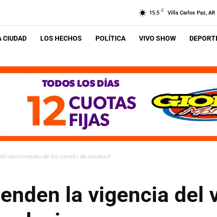
C
15.5
Villa Carlos Paz, AR
A CIUDAD
LOS HECHOS
POLÍTICA
VIVO SHOW
DEPORTE
 del vencimiento de los carnés de conducir
ienden la vigencia del