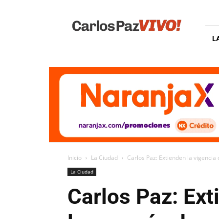
Carlos
Paz
Vivo
L
Inicio
La Ciudad
Carlos Paz: Extienden la vigencia
La Ciudad
Carlos Paz: Ext