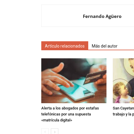
Fernando Agüero
Artículo relacionados
Más del autor
Alerta a los abogados por estafas
San Cayetano
telefónicas por una supuesta
trabajo y la
«matrícula digital»