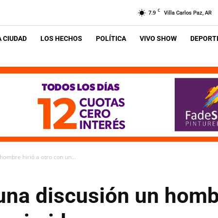
C
7.9
Villa Carlos Paz, AR
A CIUDAD
LOS HECHOS
POLÍTICA
VIVO SHOW
DEPORTE
hombre hirió a otro con un...
una discusión un hombr