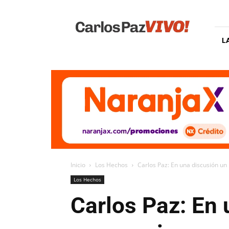
Carlos
Paz
Vivo
L
Inicio
Los Hechos
Carlos Paz: En una discusión un 
Los Hechos
Carlos Paz: En 