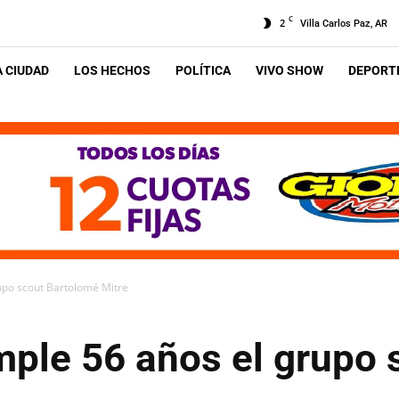
C
2
Villa Carlos Paz, AR
A CIUDAD
LOS HECHOS
POLÍTICA
VIVO SHOW
DEPORTE
upo scout Bartolomé Mitre
mple 56 años el grupo 