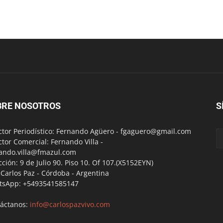
BRE NOSOTROS
S
ctor Periodístico: Fernando Agüero -
fgaguero@gmail.com
ctor Comercial: Fernando Villa -
ando.villa@fmazul.com
cción: 9 de Julio 90. Piso 10. Of 107.(X5152EYN)
a Carlos Paz - Córdoba - Argentina
tsApp: +5493541585147
áctanos:
info@carlospazvivo.com