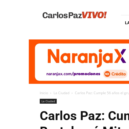
Carlos
Paz
Vivo
L
Inicio
La Ciudad
Carlos Paz: Cumple 56 años el gr
La Ciudad
Carlos Paz: Cu