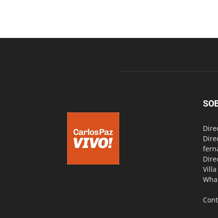
SO
Dire
Dire
fern
Dire
Vill
Wha
Cont