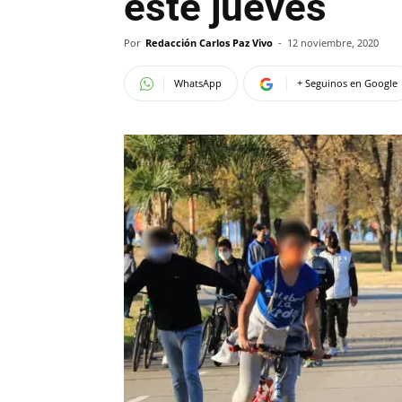
este jueves
Por
Redacción Carlos Paz Vivo
-
12 noviembre, 2020
WhatsApp
+ Seguinos en Google