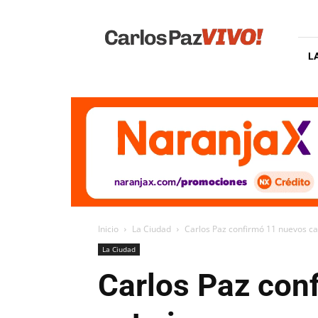
Carlos
Paz
Vivo
L
Inicio
La Ciudad
Carlos Paz confirmó 11 nuevos ca
La Ciudad
Carlos Paz con