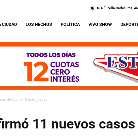
C
16.6
Villa Carlos Paz, A
A CIUDAD
LOS HECHOS
POLÍTICA
VIVO SHOW
DEPORTE
sos de Covid-19 este jueves
firmó 11 nuevos casos