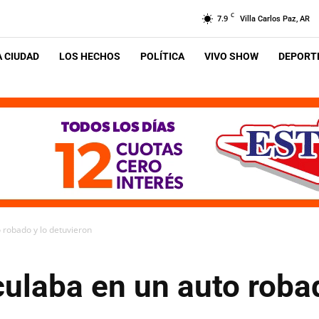
C
7.9
Villa Carlos Paz, AR
A CIUDAD
LOS HECHOS
POLÍTICA
VIVO SHOW
DEPORTE
o robado y lo detuvieron
culaba en un auto roba