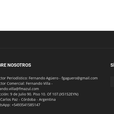
BRE NOSOTROS
S
ctor Periodístico: Fernando Agüero -
fgaguero@gmail.com
ctor Comercial: Fernando Villa -
ando.villa@fmazul.com
cción: 9 de Julio 90. Piso 10. Of 107.(X5152EYN)
a Carlos Paz - Córdoba - Argentina
tsApp: +5493541585147