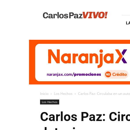
Carlos
Paz
Vivo
L
Inicio
Los Hechos
Carlos Paz: Circulaba en un aut
Los Hechos
Carlos Paz: Cir