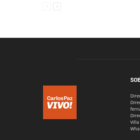
SO
Dire
Dire
fern
Dire
Vill
Wha