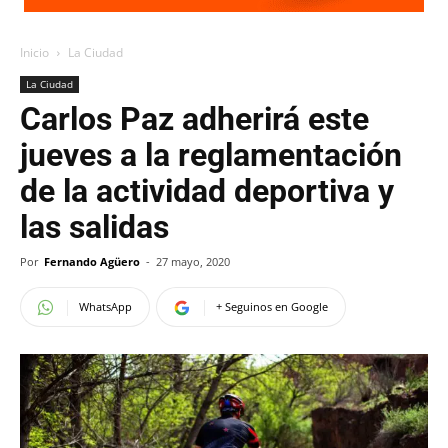
Inicio
La Ciudad
La Ciudad
Carlos Paz adherirá este
jueves a la reglamentación
de la actividad deportiva y
las salidas
Por
Fernando Agüero
-
27 mayo, 2020
WhatsApp
+ Seguinos en Google